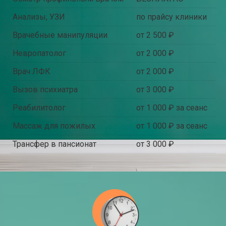
Анализы, УЗИ
по прайсу клиники
Врачебные манипуляции
от 2 500 ₽
Невропатолог
от 2 000 ₽
Врач ЛФК
от 2 000 ₽
Вызов психиатра
от 3 000 ₽
Реабилитолог
от 1 000 ₽ за сеанс
Массаж для пожилых
от 1 000 ₽ за сеанс
Трансфер в пансионат
от 3 000 ₽