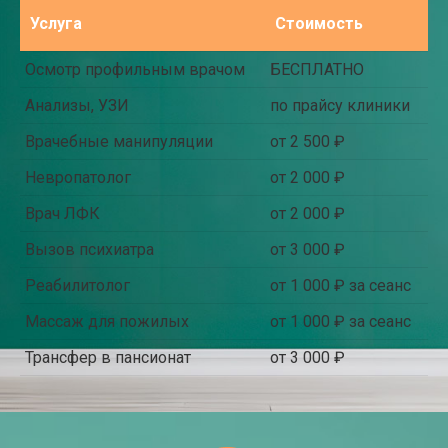
Услуга
Стоимость
Осмотр профильным врачом
БЕСПЛАТНО
Анализы, УЗИ
по прайсу клиники
Врачебные манипуляции
от 2 500 ₽
Невропатолог
от 2 000 ₽
Врач ЛФК
от 2 000 ₽
Вызов психиатра
от 3 000 ₽
Реабилитолог
от 1 000 ₽ за сеанс
Массаж для пожилых
от 1 000 ₽ за сеанс
Трансфер в пансионат
от 3 000 ₽