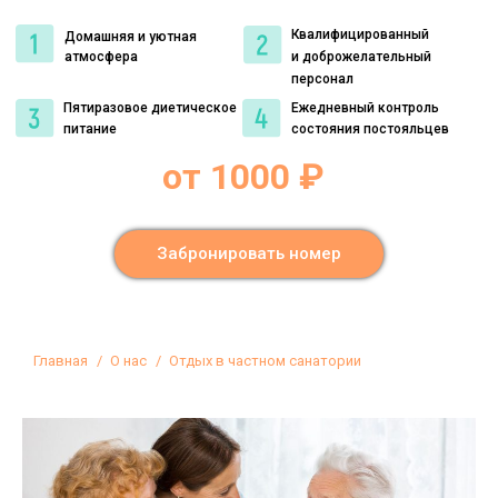
Квалифицированный
Домашняя и уютная
атмосфера
и доброжелательный
персонал
Пятиразовое диетическое
Ежедневный контроль
питание
состояния постояльцев
от 1000 ₽
Забронировать номер
Вы здесь:
Главная
О нас
Отдых в частном санатории