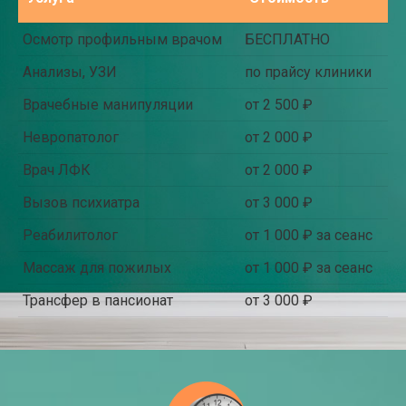
Осмотр профильным врачом
БЕСПЛАТНО
Анализы, УЗИ
по прайсу клиники
Врачебные манипуляции
от 2 500 ₽
Невропатолог
от 2 000 ₽
Врач ЛФК
от 2 000 ₽
Вызов психиатра
от 3 000 ₽
Реабилитолог
от 1 000 ₽ за сеанс
Массаж для пожилых
от 1 000 ₽ за сеанс
Трансфер в пансионат
от 3 000 ₽